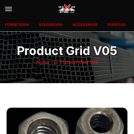
FERRETERÍA
SOLDADURA
ACCESORIOS
PUERTAS
Product Grid V05
Home
Product Grid v05