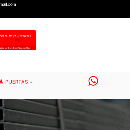
mail.com
Please set your weather
API key.
Weather from OpenWeatherMap
PUERTAS