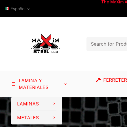
The MaXim 
Español
FERRETER
LAMINA Y
MATERIALES
LAMINAS
METALES