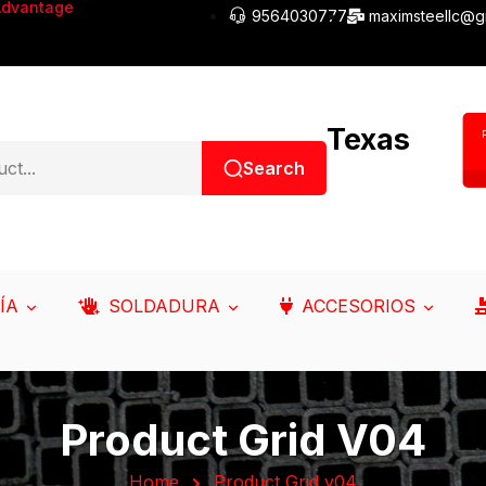
Advantage
9564030777
maximsteellc@g
Texas
Search
ÍA
SOLDADURA
ACCESORIOS
Product Grid V04
Home
Product Grid v04