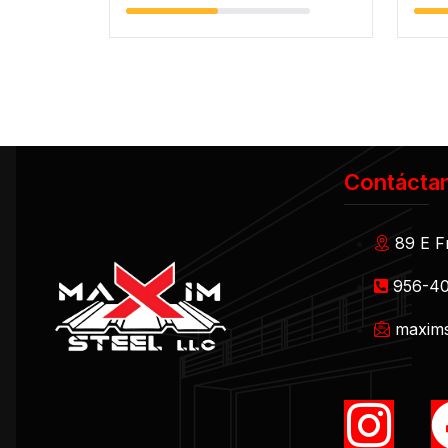
Contácta
89 E F
956-4
maxims