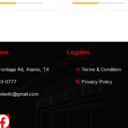
nos
Legales
rontage Rd, Alamo, TX
Terms & Condition
03-0777
Privacy Policy
teellc@gmail.com