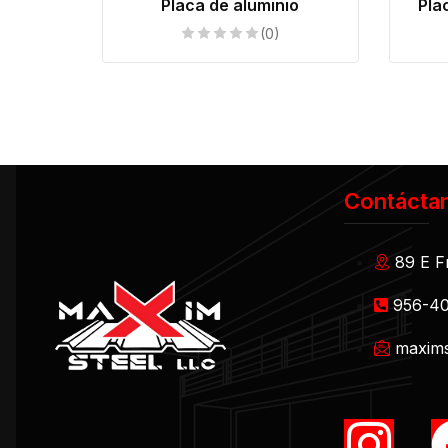
Placa de aluminio
Pla
(0)
Contácta
89 E F
956-4
maxims