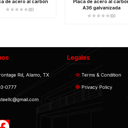
ca de acero al carbón
Placa de acero al carbó
A36 galvanizada
(0)
(0)
nos
Legales
rontage Rd, Alamo, TX
Terms & Condition
03-0777
Privacy Policy
teellc@gmail.com