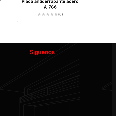
n
Placa antiderrapante acero
A-786
(0)
Siguenos