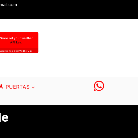
mail.com
Please set your weather
API key.
Weather from OpenWeatherMap
PUERTAS
le