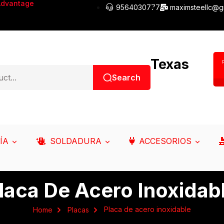
Advantage
9564030777
maximsteellc@g
Texas
Search
ÍA
SOLDADURA
ACCESORIOS
laca De Acero Inoxidab
Placa de acero inoxidable
Home
Placas