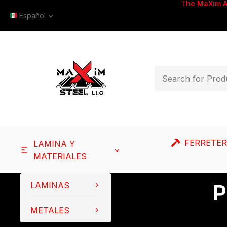
The MaXim 
Español
FERRETER
LAMINA Y
MATERIALES
LAMINAS
P
METALES