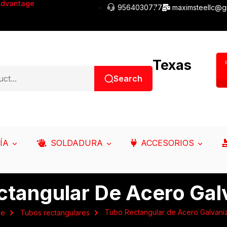
Advantage
9564030777
maximsteellc@g
Texas
Search
ÍA
SOLDADURA
ACCESORIOS
ctangular De Acero Gal
Tubo Rectangular de Acero Galvani
me
Tubos rectangulares