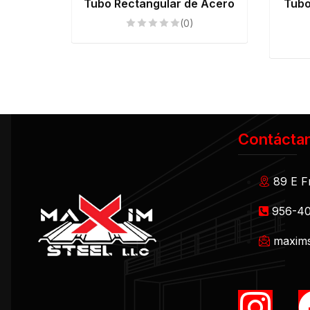
Tubo Rectangular de Acero
Tubo
(0)
Contácta
89 E F
956-4
maxims