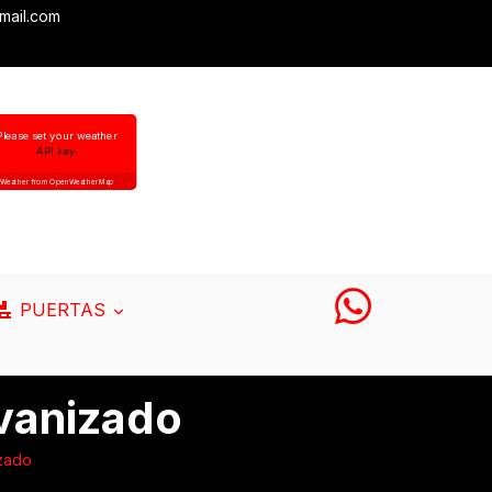
mail.com
Please set your weather
API key.
Weather from OpenWeatherMap
PUERTAS
vanizado
zado