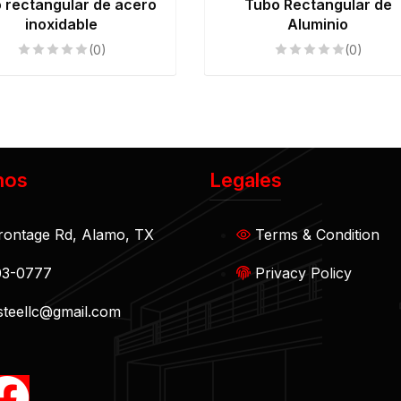
 rectangular de acero
Tubo Rectangular de
inoxidable
Aluminio
(0)
(0)
nos
Legales
rontage Rd, Alamo, TX
Terms & Condition
03-0777
Privacy Policy
teellc@gmail.com