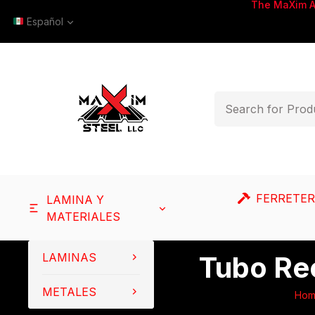
The MaXim 
Español
FERRETER
LAMINA Y
MATERIALES
LAMINAS
Tubo Re
METALES
Ho