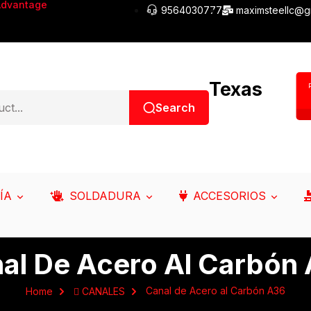
Advantage
9564030777
maximsteellc@g
Texas
Search
ÍA
SOLDADURA
ACCESORIOS
al De Acero Al Carbón
Canal de Acero al Carbón A36
Home
 CANALES