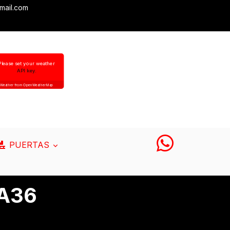
mail.com
Please set your weather
API key.
Weather from OpenWeatherMap
PUERTAS
 A36