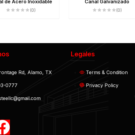
l de Acero Inoxidable
Canal Galvanizado
(0)
(0)
nos
Legales
rontage Rd, Alamo, TX
Terms & Condition
03-0777
Privacy Policy
teellc@gmail.com