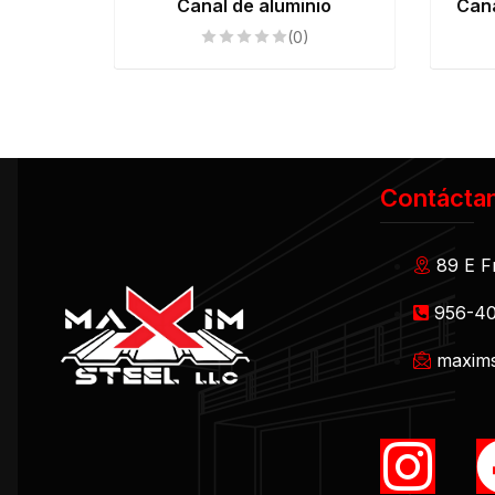
Canal de aluminio
Cana
(0)
Contácta
89 E F
956-4
maxims