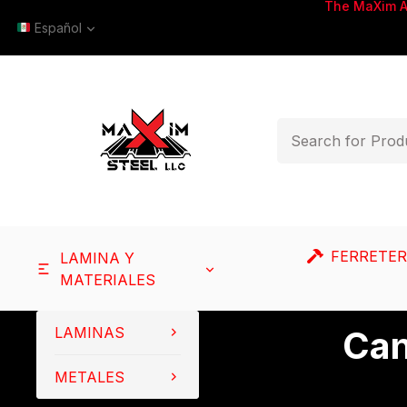
The MaXim 
Español
FERRETER
LAMINA Y
MATERIALES
LAMINAS
Can
METALES