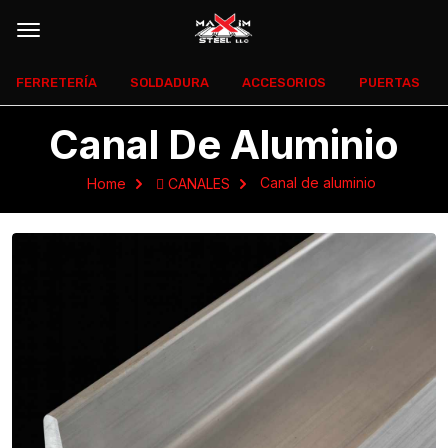
FERRETERÍA
SOLDADURA
ACCESORIOS
PUERTAS
Canal De Aluminio
Canal de aluminio
Home
 CANALES